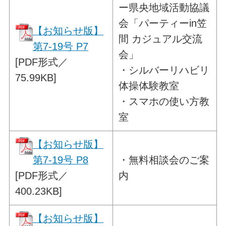
ー県央地域活動協議
会
「パーティーin笠
【お知らせ版】
間 カジュアル交流
第7-19号 P7
会」
[PDF形式／
・シルバーリハビリ
75.99KB]
体操体験教室
・スマホの使い方教
室
【お知らせ版】
第7-19号 P8
・
無料相談会のご案
[PDF形式／
内
400.23KB]
【お知らせ版】