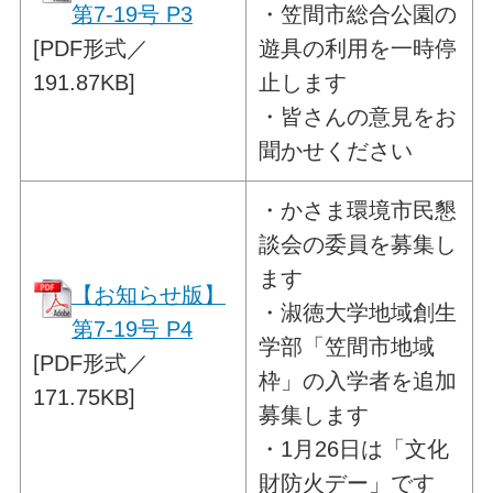
第7-19号 P3
・笠間市総合公園の
[PDF形式／
遊具の利用を一時停
191.87KB]
止します
・皆さんの意見をお
聞かせください
・
かさま環境市民懇
談会の委員を募集し
ます
【お知らせ版】
・淑徳大学地域創生
第7-19号 P4
学部「笠間市地域
[PDF形式／
枠」の入学者を追加
171.75KB]
募集
します
・1月26日は「文化
財防火デー」です