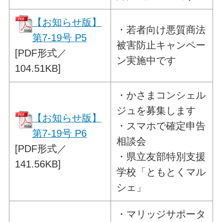
【お知らせ版】
・
若者向け悪質商法
第7-19号 P5
被害防止キャンペー
[PDF形式／
ン
実施中です
104.51KB]
・
かさまコンシェル
ジュを募集します
【お知らせ版】
・スマホで確定申告
第7-19号 P6
相談会
[PDF形式／
・県立友部特別支援
141.56KB]
学校「ともとくマル
シェ」
・
マリッジサポータ