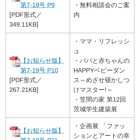
第7-19号 P9
・
無料相談会のご案
[PDF形式／
内
349.11KB]
・
ママ・リフレッシ
ュ
【お知らせ版】
・
パパと赤ちゃんの
第7-19号 P10
HAPPYベビーダン
[PDF形式／
ス
～めざせ寝かしつ
267.21KB]
け
マスター!～
・笠間の家 第12回
茨城学生建築展
・
企画展 「ファッ
【お知らせ版】
ションとアートの幸