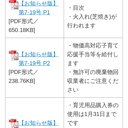
【お知らせ版】
・目次
第7-19号 P1
・
火入れ(芝焼き)が
[PDF形式／
行われます
650.18KB]
・
物価高対応子育て
【お知らせ版】
応援手当等を給付し
第7-19号 P2
ます
[PDF形式／
・無許可の廃棄物回
238.76KB]
収業者にご注意くだ
さい
・
育児用品購入券の
使用は1月31日まで
【お知らせ版】
です