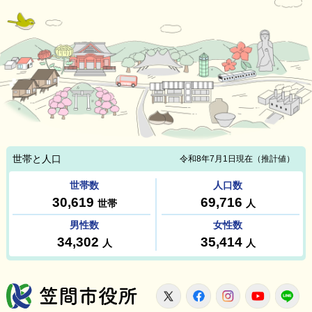
笠間市役所
X
Facebook
Instagram
Youtu
L