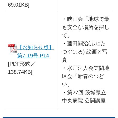
69.01KB]
・
映画会「地球で最
も安全な場所を探し
て」
・藤田嗣治(ふじた
【お知らせ版】
つぐはる) 絵画と写
第7-19号 P14
真
[PDF形式／
・水戸法人会笠間地
138.74KB]
区会「新春のつど
い」
・第27回 茨城県立
中央病院 公開講座