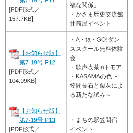
第7-19号 P11
福な関係」
[PDF形式／
・かさま歴史交流館
157.7KB]
井筒屋イベント
・
A・ta・GO!ダン
ススクール無料体験
【お知らせ版】
会
第7-19号 P12
・歌声喫茶inトモア
[PDF形式／
・KASAMAの色 ～
104.09KB]
笠間長石と栗灰によ
る新たな試み～
【お知らせ版】
第7-19号 P13
・
まちの駅笠間宿
[PDF形式／
イベント