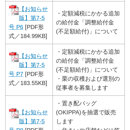
【お知らせ
・
定額減税にかかる追加
版】第7-5
の給付金
「調整給付金
号 P6
[PDF形
(不足額給付)」について
式／184.99KB]
・
定額減税にかかる追加
【お知らせ
の給付金
「調整給付金
版】第7-5
(不足額給付)」について
号 P7
[PDF形
・栗の収穫および選別の
式／183.55KB]
従事者を募集します
・
置き配バッグ
【お知らせ
(OKIPPA)を抽選で販売
版】第7-5
します