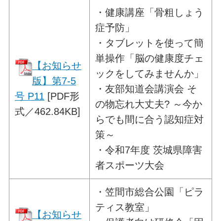
・
健康講座「骨粗しょう
症予防」
・タブレットを使って簡
単操作「脳の健康度チェ
【お知らせ
ックをしてみませんか」
版】第7-5
・友部知道会講演会 そ
号 P11
[PDF形
の物忘れ大丈夫? ～今か
式／462.84KB]
らでも間に合う認知症対
策～
・令和7年度 茨城県障害
者スポーツ大会
・
笠間市総合公園「ピラ
ティス教室」
【お知らせ