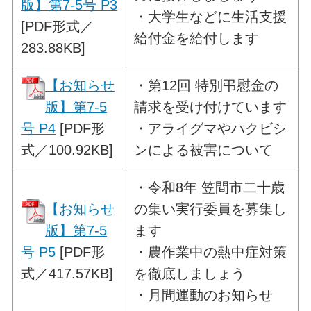
版】第7-5号 P3
・大学生などに生活支援
[PDF形式／
給付金を給付します
283.88KB]
【お知らせ
・
第12回 特別弔慰金の
版】第7-5
請求を
受け付けています
号 P4
[PDF形
・アライグマやハクビシ
式／100.92KB]
ンによる被害について
・
令和8年 笠間市二十歳
【お知らせ
の集い実行委員を
募集し
版】第7-5
ます
号 P5
[PDF形
・農作業中の熱中症対策
式／417.57KB]
を徹底しましょう
・月間運動のお知らせ