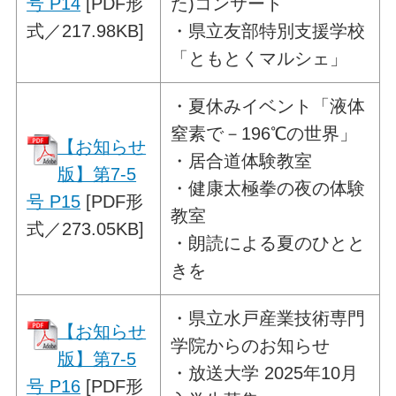
号 P14
[PDF形
た)コンサート
式／217.98KB]
・県立友部特別支援学校
「ともとくマルシェ」
・
夏休みイベント「液体
窒素で－196℃の世界」
【お知らせ
・居合道体験教室
版】第7-5
・健康太極拳の夜の体験
号 P15
[PDF形
教室
式／273.05KB]
・朗読による夏のひとと
きを
・
県立水戸産業技術専門
【お知らせ
学院からのお知らせ
版】第7-5
・放送大学 2025年10月
号 P16
[PDF形