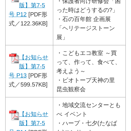
・保護者向け研修会「困
版】第7-5
った時はどうするの?」
号 P12
[PDF形
・石の百年館 企画展
式／122.36KB]
「ヘリテージストーン
展」
・
こどもエコ教室
～買
【お知らせ
って、作って、食べて、
版】第7-5
考えよう～
号 P13
[PDF形
・ビオトープ天神の里
式／599.57KB]
昆虫観察会
・
地域交流センターとも
【お知らせ
べ イベント
版】第7-5
・ハープ・七夕(たなば