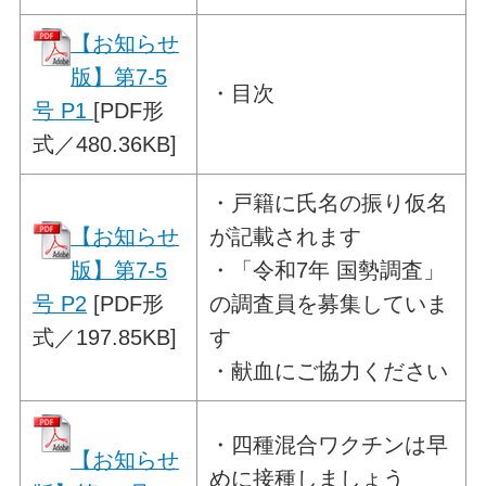
【お知らせ
版】第7-5
・目次
号 P1
[PDF形
式／480.36KB]
・
戸籍に氏名の振り仮名
【お知らせ
が記載されます
版】第7-5
・「令和7年 国勢調査」
号 P2
[PDF形
の調査員を募集していま
式／197.85KB]
す
・献血にご協力ください
・
四種混合ワクチンは早
【お知らせ
めに接種しましょう