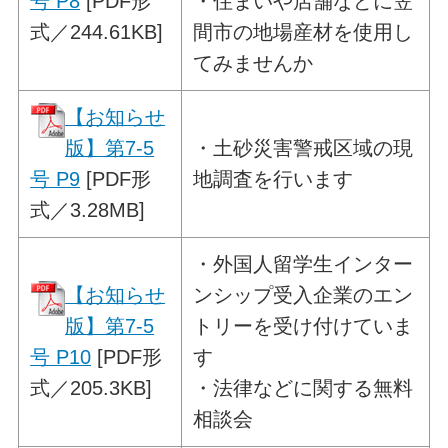
号 P8
[PDF形
・住まいや店舗などに笠
式／244.61KB]
間市の地場産材を使用し
てみませんか
【お知らせ
版】第7-5
・
土砂災害警戒区域の現
号 P9
[PDF形
地調査を行います
式／3.28MB]
・
外
国人留学生インター
【お知らせ
ンシップ受入企業の
エン
版】第7-5
トリーを受け付けていま
号 P10
[PDF形
す
式／205.3KB]
・法律などに関する無料
相談会