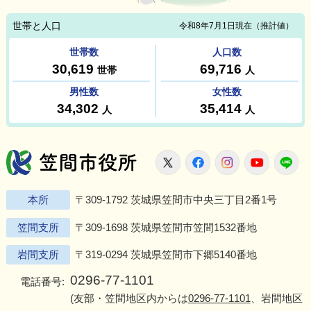
笠間市役所
X
Facebook
Instagram
Youtu
L
本所
〒309-1792 茨城県笠間市中央三丁目2番1号
笠間支所
〒309-1698 茨城県笠間市笠間1532番地
岩間支所
〒319-0294 茨城県笠間市下郷5140番地
0296-77-1101
電話番号:
(友部・笠間地区内からは
0296-77-1101
、岩間地区