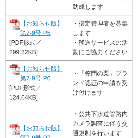
助成します
【お知らせ版】
・
指定管理者を募集
第7-9号 P5
します
[PDF形式／
・移送サービスの活
299.32KB]
動にご協力ください
【お知らせ版】
・
「笠間の栗」ブラ
第7-9号 P6
ンド認証の申請を受
[PDF形式／
け付けます
124.64KB]
・
公共下水道管路内
カメラ調査に伴う
交
【お知らせ版】
通規制を行います
第7-9号 P7