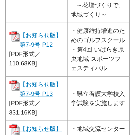
～花壇づくりで、
地域づくり～
・
健康維持増進のた
【お知らせ版】
めのゴルフスクール
第7-9号 P12
・第4回 いばらき県
[PDF形式／
央地域 スポーツフ
110.68KB]
ェスティバル
【お知らせ版】
第7-9号 P13
・
県立看護大学校入
[PDF形式／
学試験を実施します
331.16KB]
【お知らせ版】
・
地域交流センター