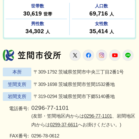
笠間市役所
X
Facebook
Instagram
Youtu
L
本所
〒309-1792 茨城県笠間市中央三丁目2番1号
笠間支所
〒309-1698 茨城県笠間市笠間1532番地
岩間支所
〒319-0294 茨城県笠間市下郷5140番地
0296-77-1101
電話番号:
(友部・笠間地区内からは
0296-77-1101
、岩間地区
内からは
0299-37-6611
へお掛けください。)
FAX番号:
0296-78-0612