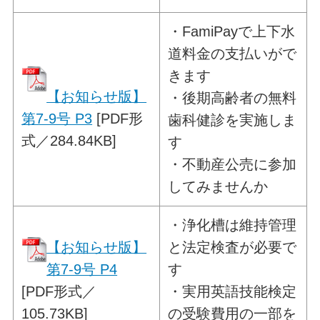
・
FamiPayで上下水
道料金の支払いがで
きます
【お知らせ版】
・後期高齢者の無料
第7-9号 P3
[PDF形
歯科健診を実施しま
式／284.84KB]
す
・不動産公売に参加
してみませんか
・
浄化槽は維持管理
【お知らせ版】
と法定検査が必要で
第7-9号 P4
す
[PDF形式／
・実用英語技能検定
105.73KB]
の受験費用の一部を