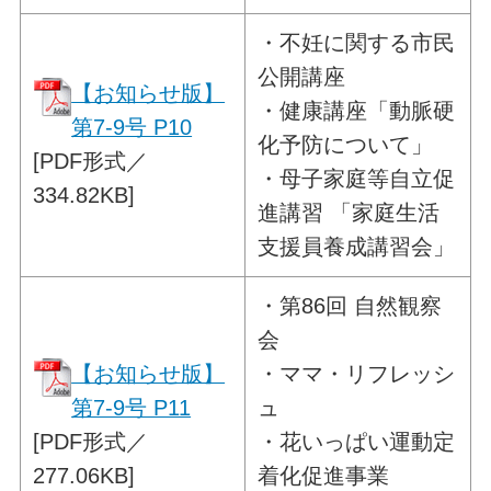
・
不妊に関する市民
公開講座
【お知らせ版】
・健康講座「動脈硬
第7-9号 P10
化予防について」
[PDF形式／
・母子家庭等自立促
334.82KB]
進講習 「家庭生活
支援員養成講習会」
・
第86回 自然観察
会
【お知らせ版】
・ママ・リフレッシ
第7-9号 P11
ュ
[PDF形式／
・花いっぱい運動定
277.06KB]
着化促進事業