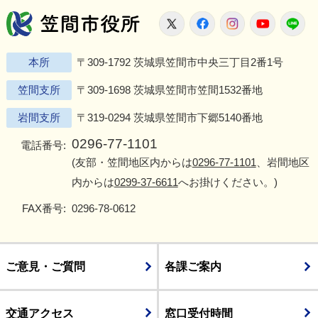
笠間市役所
X
Facebook
Instagram
Youtu
L
本所
〒309-1792 茨城県笠間市中央三丁目2番1号
笠間支所
〒309-1698 茨城県笠間市笠間1532番地
岩間支所
〒319-0294 茨城県笠間市下郷5140番地
0296-77-1101
電話番号:
(友部・笠間地区内からは
0296-77-1101
、岩間地区
内からは
0299-37-6611
へお掛けください。)
FAX番号:
0296-78-0612
ご意見・ご質問
各課ご案内
交通アクセス
窓口受付時間