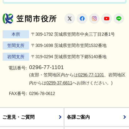
笠間市役所
X
Facebook
Instagram
Youtu
L
本所
〒309-1792 茨城県笠間市中央三丁目2番1号
笠間支所
〒309-1698 茨城県笠間市笠間1532番地
岩間支所
〒319-0294 茨城県笠間市下郷5140番地
0296-77-1101
電話番号:
(友部・笠間地区内からは
0296-77-1101
、岩間地区
内からは
0299-37-6611
へお掛けください。)
FAX番号:
0296-78-0612
ご意見・ご質問
各課ご案内