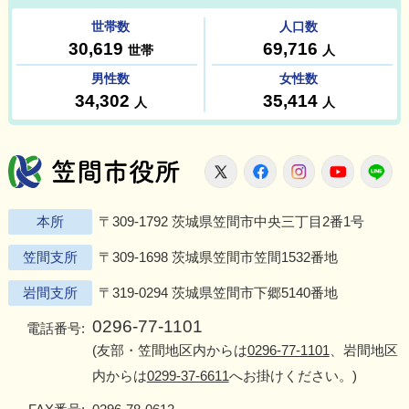
笠間市役所
X
Facebook
Instagram
Youtu
L
本所
〒309-1792 茨城県笠間市中央三丁目2番1号
笠間支所
〒309-1698 茨城県笠間市笠間1532番地
岩間支所
〒319-0294 茨城県笠間市下郷5140番地
0296-77-1101
電話番号:
(友部・笠間地区内からは
0296-77-1101
、岩間地区
内からは
0299-37-6611
へお掛けください。)