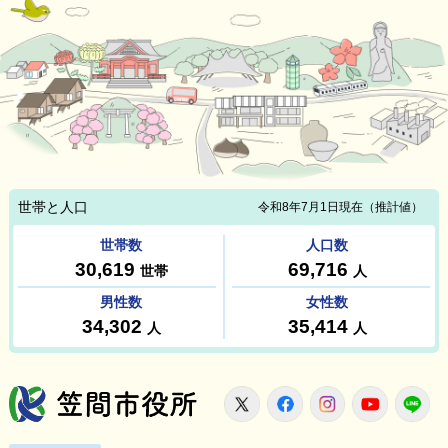
笠間市役所
X
Facebook
Instagram
Youtu
L