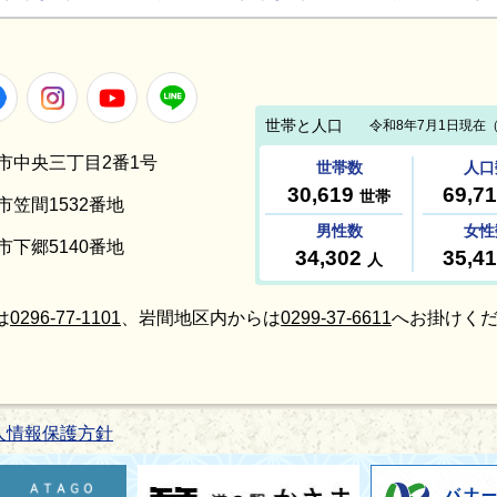
Facebook
Instagram
Youtube
LINE
笠間市中央三丁目2番1号
間市笠間1532番地
間市下郷5140番地
は
0296-77-1101
、岩間地区内からは
0299-37-6611
へお掛けくだ
人情報保護方針