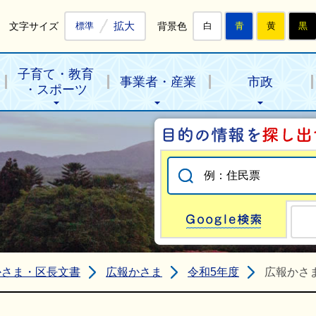
拡大
文字サイズ
背景色
標準
白
青
黄
黒
子育て・教育
事業者・産業
市政
・スポーツ
Go
かさま・区長文書
広報かさま
令和5年度
広報かさま