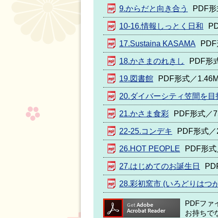
9.からだと向き合う
PDF形
10-16.情報しっとく日和
P
17.Sustaina KASAMA
PDF
18.かさまのれきし
PDF形式
19.図書館
PDF形式／1.46
20.ダイバーシティ笠間を目
21.かさま食彩
PDF形式／75
22-25.コンデキ
PDF形式／2
26.HOT PEOPLE
PDF形式／
27.はじめてのお誕生日
PD
28.彩初窯市 (いろどりはつ
PDFフ
お持ちで