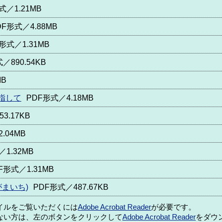
式／1.21MB
DF形式／4.88MB
形式／1.31MB
／890.54KB
MB
指して
PDF形式／4.18MB
3.17KB
.04MB
1.32MB
F形式／1.31MB
がまいち)
PDF形式／487.67KB
ァイルをご覧いただくには
Adobe Acrobat Reader
が必要です。
ない方は、左のボタンをクリックして
Adobe Acrobat Reader
をダウ