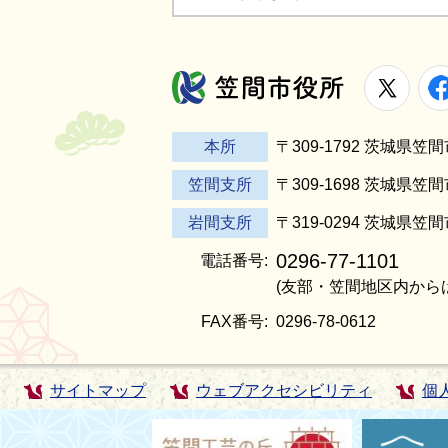
X
笠間市役所
本所
〒309-1792 茨城県
笠間支所
〒309-1698 茨城県笠
岩間支所
〒319-0294 茨城県笠
0296-77-1101
電話番号:
(友部・笠間地区内から
FAX番号:
0296-78-0612
サイトマップ
ウェブアクセシビリティ
個