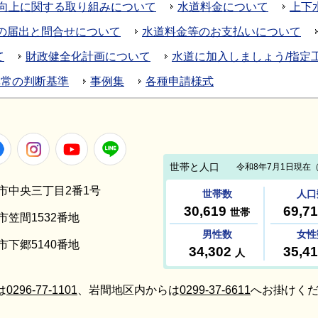
向上に関する取り組みについて
水道料金について
上下
の届出と問合せについて
水道料金等のお支払いについて
て
財政健全化計画について
水道に加入しましょう/指定
異常の判断基準
事例集
各種申請様式
Facebook
Instagram
Youtube
LINE
笠間市中央三丁目2番1号
間市笠間1532番地
間市下郷5140番地
は
0296-77-1101
、岩間地区内からは
0299-37-6611
へお掛けくだ