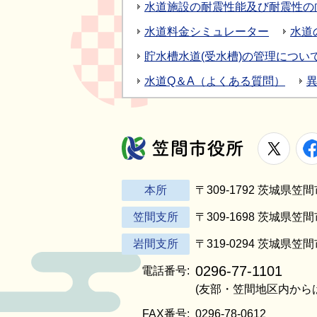
水道施設の耐震性能及び耐震性の
水道料金シミュレーター
水道
貯水槽水道(受水槽)の管理につい
水道Q＆A（よくある質問）
X
笠間市役所
本所
〒309-1792 茨城県
笠間支所
〒309-1698 茨城県笠
岩間支所
〒319-0294 茨城県笠
0296-77-1101
電話番号:
(友部・笠間地区内から
FAX番号:
0296-78-0612