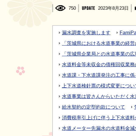
750
2023年8月23日
漏水調査を実施します
Fam
「茨城県における水道事業の経営
「茨城県企業局との水道事業の広
水道料金等未収金の債権回収業務
水道課・下水道課発注の工事に係
上下水道検針票の様式変更につい
水道事業は皆さんからいただく水
給水契約の定型約款について
消費税率引上げに伴う上下水道料
水道メーター先漏水の水道料金減