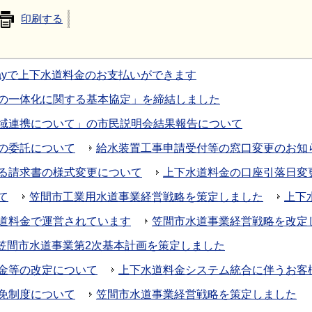
印刷する
iPayで上下水道料金のお支払いができます
の一体化に関する基本協定」を締結しました
域連携について」の市民説明会結果報告について
の委託について
給水装置工事申請受付等の窓口変更のお知
る請求書の様式変更について
上下水道料金の口座引落日変
て
笠間市工業用水道事業経営戦略を策定しました
上下
道料金で運営されています
笠間市水道事業経営戦略を改定
笠間市水道事業第2次基本計画を策定しました
金等の改定について
上下水道料金システム統合に伴うお客
免制度について
笠間市水道事業経営戦略を策定しました