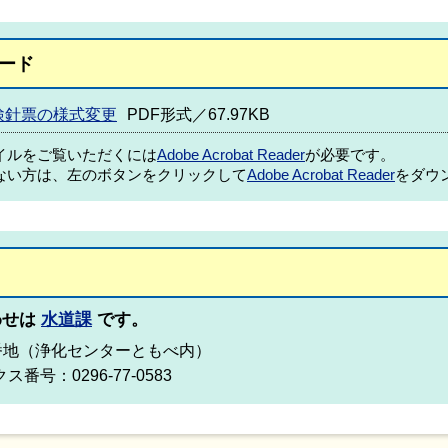
ード
検針票の様式変更
PDF形式／67.97KB
ァイルをご覧いただくには
Adobe Acrobat Reader
が必要です。
ない方は、左のボタンをクリックして
Adobe Acrobat Reader
をダウ
わせは
水道課
です。
50番地（浄化センターともべ内）
ス番号：0296-77-0583