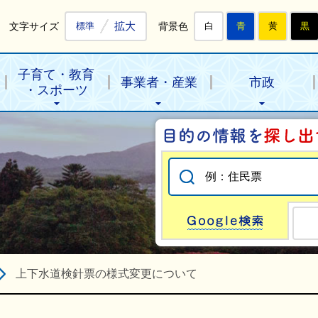
拡大
文字サイズ
背景色
標準
白
青
黄
黒
子育て・教育
事業者・産業
市政
・スポーツ
Go
上下水道検針票の様式変更について