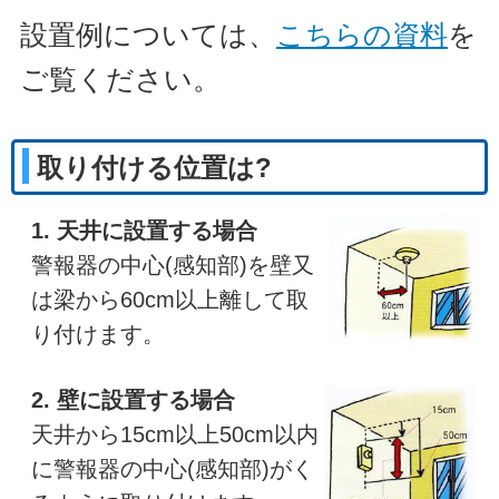
設置例については、
こちらの資料
を
ご覧ください。
取り付ける位置は?
1. 天井に設置する場合
警報器の中心(感知部)を壁又
は梁から60cm以上離して取
り付けます。
2. 壁に設置する場合
天井から15cm以上50cm以内
に警報器の中心(感知部)がく