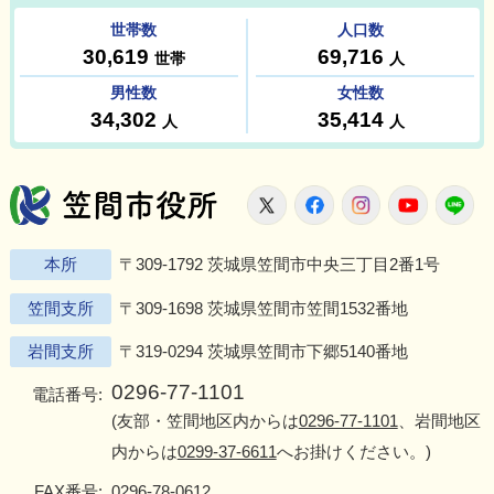
笠間市役所
X
Facebook
Instagram
Youtu
L
本所
〒309-1792 茨城県笠間市中央三丁目2番1号
笠間支所
〒309-1698 茨城県笠間市笠間1532番地
岩間支所
〒319-0294 茨城県笠間市下郷5140番地
0296-77-1101
電話番号:
(友部・笠間地区内からは
0296-77-1101
、岩間地区
内からは
0299-37-6611
へお掛けください。)
FAX番号:
0296-78-0612