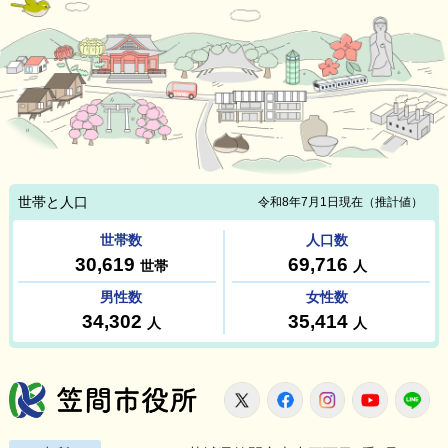
笠間市役所
X
Facebook
Instagram
Youtu
L