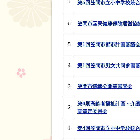
7
第5回笠間市立小中学校統
6
笠間市国民健康保険運営協
5
第1回笠間市都市計画審議
4
第1回笠間市男女共同参画
3
笠間市情報公開等審査会
第6期高齢者福祉計画・介
2
画策定委員会
1
第4回笠間市立小中学校統