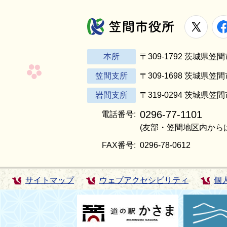
X
笠間市役所
本所
〒309-1792 茨城県
笠間支所
〒309-1698 茨城県笠
岩間支所
〒319-0294 茨城県笠
0296-77-1101
電話番号:
(友部・笠間地区内から
FAX番号:
0296-78-0612
サイトマップ
ウェブアクセシビリティ
個