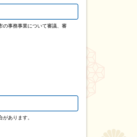
市の事務事業について審議、審
。
合があります。