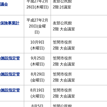
平成27年2月
友部公民館
審議会
26日(木曜日)
2階 討議室
平成27年2月
護保険事業計
友部公民館
20日(金曜
2階 大会議室
日)
10月9日
笠間市役所
(木曜日)
2階 大会議室
の施設指定管
9月25日
笠間市役所
(木曜日)
2階 大会議室
の施設指定管
8月29日
笠間市役所
(金曜日)
2階 大会議室
の施設指定管
8月19日
笠間市役所
(火曜日)
2階 大会議室
8月5日
笠間公民館