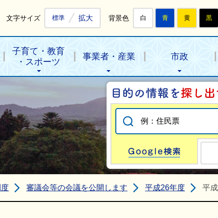
拡大
文字サイズ
背景色
標準
白
青
黄
黒
子育て・教育
事業者・産業
市政
・スポーツ
Go
制度
審議会等の会議を公開します
平成26年度
平成