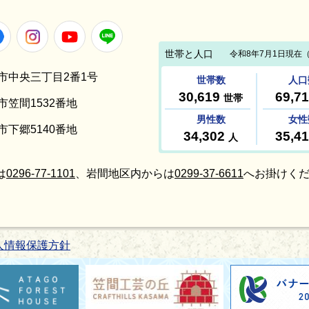
Facebook
Instagram
Youtube
LINE
笠間市中央三丁目2番1号
間市笠間1532番地
間市下郷5140番地
は
0296-77-1101
、岩間地区内からは
0299-37-6611
へお掛けくだ
人情報保護方針