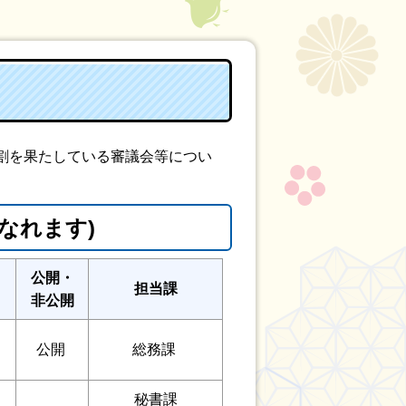
割を果たしている審議会等につい
なれます)
公開・
担当課
非公開
公開
総務課
秘書課