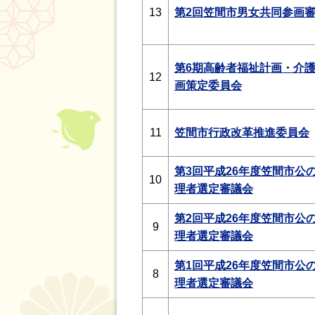
13
第2回笠間市男女共同参画
第6期高齢者福祉計画・介
12
画策定委員会
11
笠間市行政改革推進委員会
第3回
平成26年度笠間市公
10
理者選定審議会
第2回
平成26年度笠間市公
9
理者選定審議会
第1回
平成26年度笠間市公
8
理者選定審議会