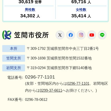
笠間市役所
X
Facebook
Instagram
Youtu
L
本所
〒309-1792 茨城県笠間市中央三丁目2番1号
笠間支所
〒309-1698 茨城県笠間市笠間1532番地
岩間支所
〒319-0294 茨城県笠間市下郷5140番地
0296-77-1101
電話番号:
(友部・笠間地区内からは
0296-77-1101
、岩間地区
内からは
0299-37-6611
へお掛けください。)
FAX番号:
0296-78-0612