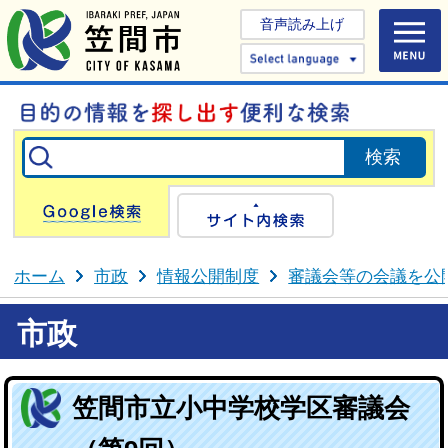
音声読み上げ
Select 
Google検索
サイト内検
ホーム
市政
情報公開制度
審議会等の会議を公
市政
笠間市立小中学校学区審議会