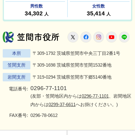
笠間市役所
X
Facebook
Instagram
Youtu
L
本所
〒309-1792 茨城県笠間市中央三丁目2番1号
笠間支所
〒309-1698 茨城県笠間市笠間1532番地
岩間支所
〒319-0294 茨城県笠間市下郷5140番地
0296-77-1101
電話番号:
(友部・笠間地区内からは
0296-77-1101
、岩間地区
内からは
0299-37-6611
へお掛けください。)
FAX番号:
0296-78-0612