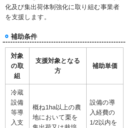
化及び集出荷体制強化に取り組む事業者
を支援します。
補助条件
対象
支援対象となる
の取
補助単価
方
組
冷蔵
設備
設備の導
概ね1ha以上の農
等導
入経費の
地において栗を
入支
1/2以内を
集出荷又は栽培