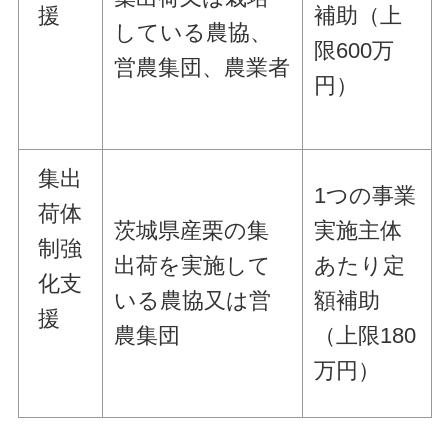
援
補助
（上
している農協、
限600万
営農集団、農業者
円）
集出
1つの事業
荷体
茨城県産栗の集
実施主体
制強
出荷を実施して
あたり定
化支
いる農協又は営
額補助
援
農集団
（上限180
万円）