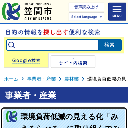
音声読み上げ
Select 
Google検索
サイト内検
ホーム
事業者・産業
農林業
環境負荷低減の見
事業者・産業
環境負荷低減の見える化「み