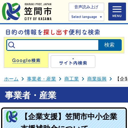
音声読み上げ
Select 
Google検索
サイト内検
ホーム
事業者・産業
商工業
商業振興
【企
事業者・産業
【企業支援】笠間市中小企業