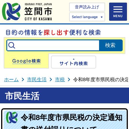
音声読み上げ
Select 
Google検索
サイト内検
ホーム
市民生活
市税
令和8年度市県民税の決
市民生活
令和8年度市県民税の決定通知