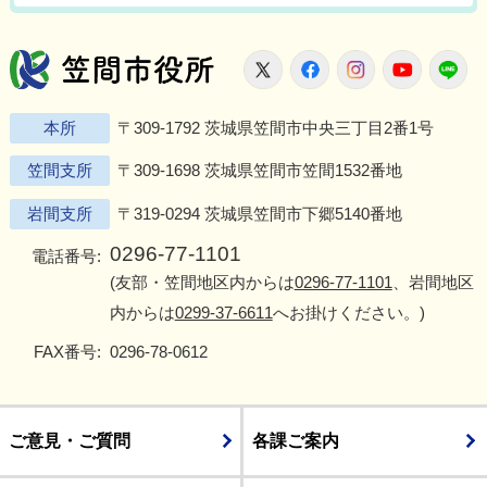
笠間市役所
X
Facebook
Instagram
Youtu
L
本所
〒309-1792 茨城県笠間市中央三丁目2番1号
笠間支所
〒309-1698 茨城県笠間市笠間1532番地
岩間支所
〒319-0294 茨城県笠間市下郷5140番地
0296-77-1101
電話番号:
(友部・笠間地区内からは
0296-77-1101
、岩間地区
内からは
0299-37-6611
へお掛けください。)
FAX番号:
0296-78-0612
ご意見・ご質問
各課ご案内