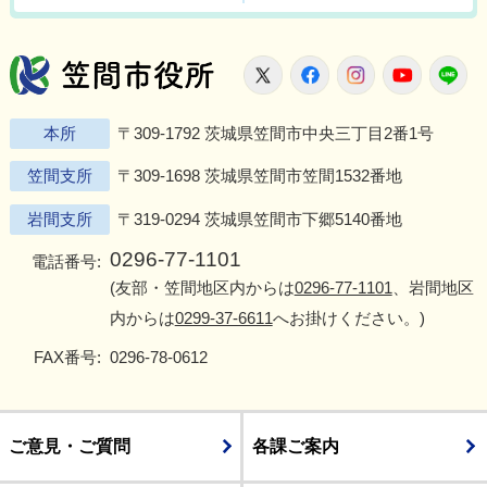
笠間市役所
X
Facebook
Instagram
Youtu
L
本所
〒309-1792 茨城県笠間市中央三丁目2番1号
笠間支所
〒309-1698 茨城県笠間市笠間1532番地
岩間支所
〒319-0294 茨城県笠間市下郷5140番地
0296-77-1101
電話番号:
(友部・笠間地区内からは
0296-77-1101
、岩間地区
内からは
0299-37-6611
へお掛けください。)
FAX番号:
0296-78-0612
ご意見・ご質問
各課ご案内