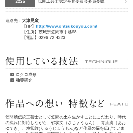
2025
伝統工芸士認定審査委員会委員委嘱
連絡先：
大津晃窯
【HP】
http://www.ohtsukouyou.com/
【住所】茨城県笠間市手越68
【電話】0296-72-4323
使
ロクロ成形
釉薬研究
作
笠間焼伝統工芸士として笠間の土を生かすことにこだわり、時代
の流れに対応しながら、砂状文（さじょうもん）、青油滴（あお
ゆてき）、粒状紋(りゅうじょうもん)など作風の幅を広げていま