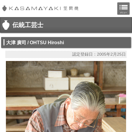
笠間焼ホームページ
伝統工芸士
大津 廣司 / OHTSU Hiroshi
認定登録日：2005年2月25日