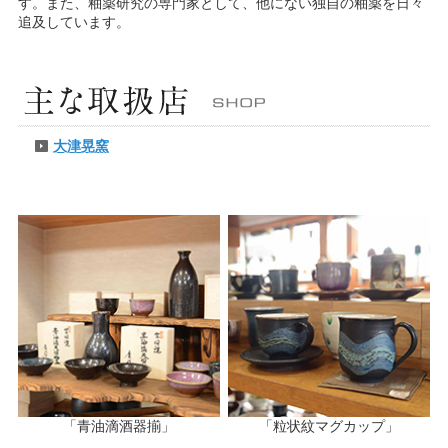
す。また、釉薬研究の専門家として、他にない独自の釉薬を日々
追及しています。
主
大津晃窯
「青油滴酒器揃」
「粒状紋マグカップ」