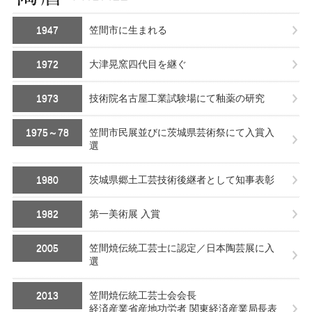
1947
笠間市に生まれる
1972
大津晃窯四代目を継ぐ
1973
技術院名古屋工業試験場にて釉薬の研究
1975～78
笠間市民展並びに茨城県芸術祭にて入賞入
選
1980
茨城県郷土工芸技術後継者として知事表彰
1982
第一美術展 入賞
2005
笠間焼伝統工芸士に認定／日本陶芸展に入
選
2013
笠間焼伝統工芸士会会長
経済産業省産地功労者 関東経済産業局長表