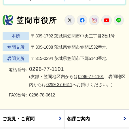
笠間市役所
X
Facebook
Instagram
Youtu
L
本所
〒309-1792 茨城県笠間市中央三丁目2番1号
笠間支所
〒309-1698 茨城県笠間市笠間1532番地
岩間支所
〒319-0294 茨城県笠間市下郷5140番地
0296-77-1101
電話番号:
(友部・笠間地区内からは
0296-77-1101
、岩間地区
内からは
0299-37-6611
へお掛けください。)
FAX番号:
0296-78-0612
ご意見・ご質問
各課ご案内