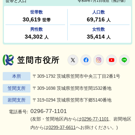
笠間市役所
X
Facebook
Instagram
Youtu
L
本所
〒309-1792 茨城県笠間市中央三丁目2番1号
笠間支所
〒309-1698 茨城県笠間市笠間1532番地
岩間支所
〒319-0294 茨城県笠間市下郷5140番地
0296-77-1101
電話番号:
(友部・笠間地区内からは
0296-77-1101
、岩間地区
内からは
0299-37-6611
へお掛けください。)