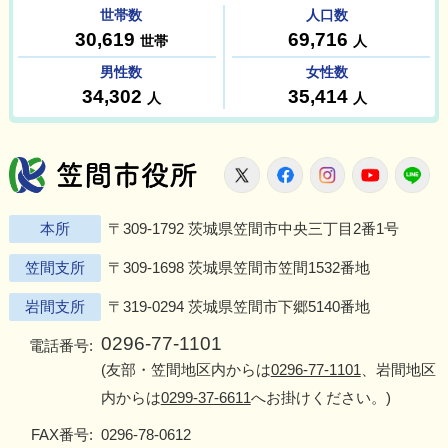
笠間市役所
X
Facebook
Instagram
Youtu
L
本所
〒309-1792 茨城県笠間市中央三丁目2番1号
笠間支所
〒309-1698 茨城県笠間市笠間1532番地
岩間支所
〒319-0294 茨城県笠間市下郷5140番地
0296-77-1101
電話番号:
(友部・笠間地区内からは
0296-77-1101
、岩間地区
内からは
0299-37-6611
へお掛けください。)
FAX番号:
0296-78-0612