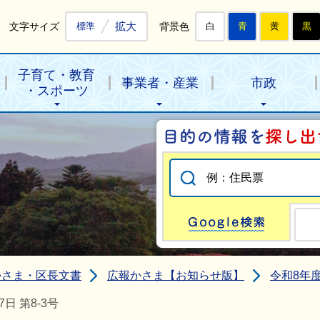
拡大
文字サイズ
背景色
標準
白
青
黄
黒
子育て・教育
事業者・産業
市政
・スポーツ
Go
かさま・区長文書
広報かさま【お知らせ版】
令和8年
 第8-3号