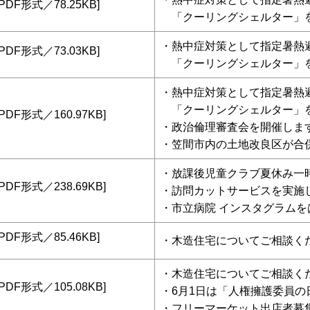
PDF形式／78.25KB]
「クーリングシェルター」
・熱中症対策として指定暑熱
PDF形式／73.03KB]
「クーリングシェルター」
・熱中症対策として指定暑熱
「クーリングシェルター」
PDF形式／160.97KB]
・政治倫理審査会を開催しま
・笠間市内の土地改良区が合
・放課後児童クラブ夏休み一
PDF形式／238.69KB]
・訪問カットサービスを実施
・市立病院 インスタグラムを
PDF形式／85.46KB]
・
木造住宅についてご相談く
・木造住宅についてご相談く
PDF形式／105.08KB]
・6月1日は「人権擁護委員の
・フリーマーケット出店者募