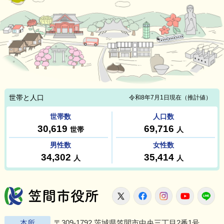
笠間市役所
X
Facebook
Instagram
Youtu
L
本所
〒309-1792 茨城県笠間市中央三丁目2番1号