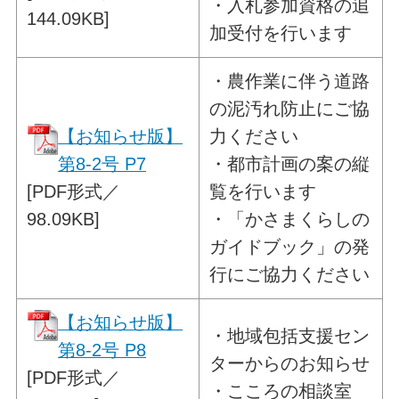
・入札参加資格の追
144.09KB]
加受付を行います
・
農作業に伴う道路
の泥汚れ防止に
ご協
【お知らせ版】
力ください
第8-2号 P7
・都市計画の案の縦
[PDF形式／
覧を行います
98.09KB]
・「かさまくらしの
ガイドブック」の発
行にご協力ください
【お知らせ版】
・
地域包括支援セン
第8-2号 P8
ターからのお知らせ
[PDF形式／
・
こころの相談室