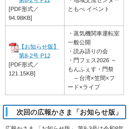
第8-2号 P11
・
地域交流センター
[PDF形式／
ともべ イベント
94.98KB]
・
蒸気機関車運転室
一般公開
【お知らせ版】
・読み語りの会
第8-2号 P12
・門フェス2026 ～
[PDF形式／
もんふぇす・門祭
121.15KB]
～台湾×笠間×フ
ード×ライブ
次回の広報かさま「お知らせ版」
広報かさま 「お知らせ版」 第8-3号は令和8年