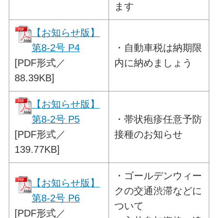
ます
【お知らせ版】
第8-2号 P4
・
自動車税は納期限
[PDF形式／
内に納めましょう
88.39KB]
【お知らせ版】
第8-2号 P5
・
帯状疱疹任意予防
[PDF形式／
接種のお知らせ
139.77KB]
・
ゴールデンウィー
【お知らせ版】
クの交通渋滞などに
第8-2号 P6
ついて
[PDF形式／