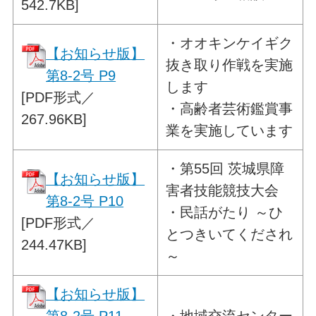
542.7KB]
・
オオキンケイギク
【お知らせ版】
抜き取り作戦を実施
第8-2号 P9
します
[PDF形式／
・高齢者芸術鑑賞事
267.96KB]
業を実施しています
・
第55回 茨城県障
【お知らせ版】
害者技能競技大会
第8-2号 P10
・民話がたり ～ひ
[PDF形式／
とつきいてくだされ
244.47KB]
～
【お知らせ版】