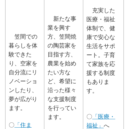
充実した
新たな事
医療・福祉
業を興す
体制で、健
笠間での
方、笠間焼
康で安心な
暮らしを体
の陶芸家を
生活をサポ
験できた
目指す方、
ート。子育
り、空家を
農業を始め
て家族を応
自分流にリ
たい方な
援する制度
ノベーショ
ど、希望に
もありま
ンしたり、
沿った様々
す。
夢が広がり
な支援制度
ます。
を行ってい
〇
「医療・
ます。
〇
「住ま
福祉」
へ