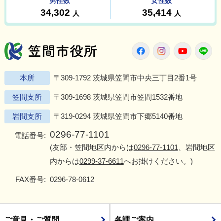
笠間市役所
Twitter
Facebook
Instagram
Youtu
L
本所
〒309-1792 茨城県笠間市中央三丁目2番1号
笠間支所
〒309-1698 茨城県笠間市笠間1532番地
岩間支所
〒319-0294 茨城県笠間市下郷5140番地
0296-77-1101
電話番号:
(友部・笠間地区内からは
0296-77-1101
、岩間地区
内からは
0299-37-6611
へお掛けください。)
FAX番号:
0296-78-0612
ご意見・ご質問
各課ご案内