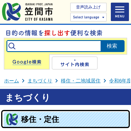
音声読み上げ
Select 
Google検索
サイト内検
ホーム
まちづくり
移住・二地域居住
令和6年
まちづくり
移住・定住