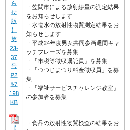
ら
・笠間市による放射線量の測定結果
せ
をお知らせします
版
・水道水の放射性物質測定結果をお
】
知らせします
第
・平成24年度男女共同参画週間キャ
23-
ッチフレーズを募集
37
・「市税等徴収嘱託員」を募集
号
・「つつじまつり料金徴収員」を募
P2
集
&7
・「福祉サービスチャレンジ教室」
198
の参加者を募集
KB
・食品の放射性物質検査の結果をお
【