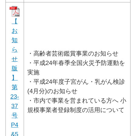
【
お
知
ら
・高齢者芸術鑑賞事業のお知らせ
せ
・平成24年春季全国火災予防運動を
版
実施
】
・平成24年度子宮がん・乳がん検診
第
(4月分)のお知らせ
23-
・市内で事業を営まれている方へ 小
37
規模事業者登録制度の活用について
号
P4
&5