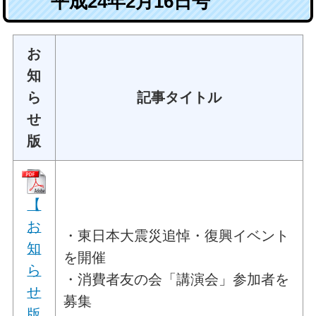
平成24年2月16日号
お
知
ら
記事タイトル
せ
版
【
お
・東日本大震災追悼・復興イベント
知
を開催
ら
・消費者友の会「講演会」参加者を
せ
募集
版