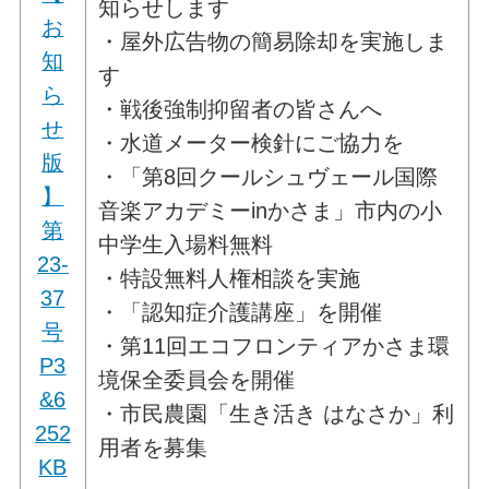
知らせします
お
・屋外広告物の簡易除却を実施しま
知
す
ら
・戦後強制抑留者の皆さんへ
せ
・水道メーター検針にご協力を
版
・「第8回クールシュヴェール国際
】
音楽アカデミーinかさま」市内の小
第
中学生入場料無料
23-
・特設無料人権相談を実施
37
・「認知症介護講座」を開催
号
・第11回エコフロンティアかさま環
P3
境保全委員会を開催
&6
・市民農園「生き活き はなさか」利
252
用者を募集
KB