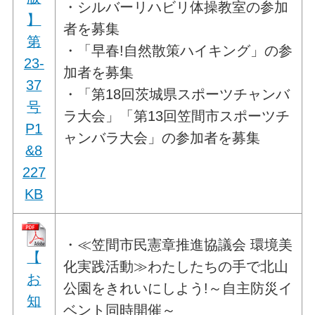
・シルバーリハビリ体操教室の参加
】
者を募集
第
・「早春!自然散策ハイキング」の参
23-
加者を募集
37
・「第18回茨城県スポーツチャンバ
号
ラ大会」「第13回笠間市スポーツチ
P1
ャンバラ大会」の参加者を募集
&8
227
KB
・≪笠間市民憲章推進協議会 環境美
【
化実践活動≫わたしたちの手で北山
お
公園をきれいにしよう!～自主防災イ
知
ベント同時開催～