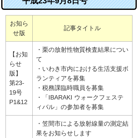
平成23年9月8日号
お知ら
記事タイトル
せ版
・栗の放射性物質検査結果につい
【お知
て
らせ
・いわき市内における生活支援ボ
版】
ランティアを募集
第23-
・税務課臨時職員を募集
19号
・「IBARAKI ウォークフェステ
P1&12
ィバル」の参加者を募集
・笠間市による放射線量の測定結
果をお知らせします