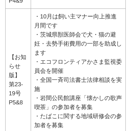
P4&9
・10月は飼い主マナー向上推進
月間です
・茨城県獣医師会で犬・猫の避
妊・去勢手術費用の一部を助成し
ます
【お知
・エコフロンティアかさま監視委
らせ
員会を開催
版】
・全国一斉司法書士法律相談を実
第23-
施
19号
・岩間公民館講座「懐かしの歌声
P5&8
喫茶」の参加者を募集
・たばこに関する地域研修会の参
加者を募集