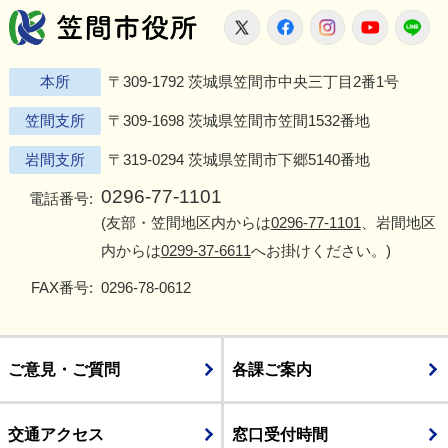
笠間市役所
X
Facebook
Instagram
Youtu
L
本所
〒309-1792 茨城県笠間市中央三丁目2番1号
笠間支所
〒309-1698 茨城県笠間市笠間1532番地
岩間支所
〒319-0294 茨城県笠間市下郷5140番地
0296-77-1101
電話番号:
(友部・笠間地区内からは
0296-77-1101
、岩間地区
内からは
0299-37-6611
へお掛けください。)
FAX番号:
0296-78-0612
ご意見・ご質問
各課ご案内
交通アクセス
窓口受付時間