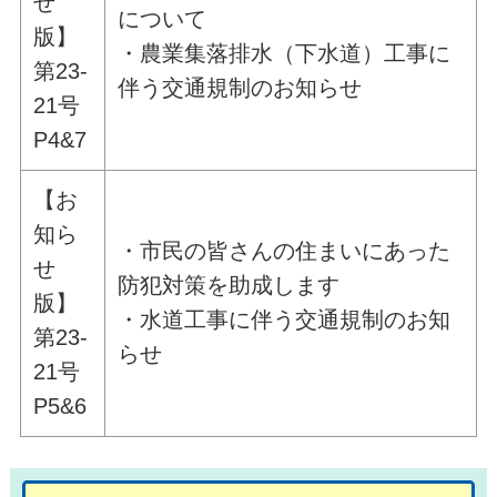
せ
について
版】
・農業集落排水（下水道）工事に
第23-
伴う交通規制のお知らせ
21号
P4&7
【お
知ら
・市民の皆さんの住まいにあった
せ
防犯対策を助成します
版】
・水道工事に伴う交通規制のお知
第23-
らせ
21号
P5&6