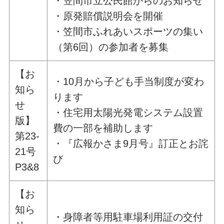
・笠間市立公民館からのお知らせ
・原発賠償説明会を開催
・笠間市ふれあいスポーツの集い
（第6回）の参加者を募集
【お
・10月から子ども手当制度が変わ
知ら
ります
せ
・住宅用太陽光発電システム設置
版】
費の一部を補助します
第23-
・『広報かさま9月号』訂正とお詫
21号
び
P3&8
【お
知ら
・身障者等用駐車場利用証の交付