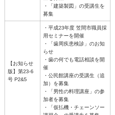
・「建築製図」の受講生を
募集
・平成23年度 笠間市職員採
用セミナーを開催
・「歯周疾患検診」のお知
らせ
・歯の何でも電話相談を開
【お知らせ
催
版】第23-6
・公民館講座の受講生（追
号 P2&5
加）を募集
・「男性の料理講座」の参
加者を募集
・「仮払機・チェーンソー