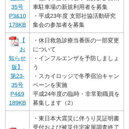
35号
車駐車場の新規利用者を募集
P3&10
・平成23年度 支部社協活動研究
178KB
集会の参加者を募集
【
・休日救急診療当番医の一部変更
お
について
知らせ
・インフルエンザを予防しましょ
版】
う
第23-
・スカイロッジで冬季宿泊キャン
35号
ペーンを実施
P4&9
平成24年度の臨時・非常勤職員を
189KB
募集します（2）
・東日本大震災に伴うり災証明書
受付および被災住宅家屋調査終了