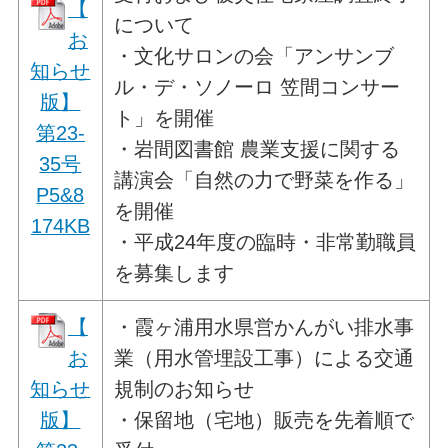
【
について
お
・文化サロンの会「アンサンブ
知らせ
ル・デ・ソノーロ 笠間コンサー
版】
ト」を開催
第23-
・岩間図書館 農業支援に関する
35号
講演会「自然の力で野菜を作る」
P5&8
を開催
174KB
・平成24年度の臨時・非常勤職員
を募集します
【
・霞ヶ浦用水県営かんがい排水事
お
業（用水管埋設工事）による交通
知らせ
規制のお知らせ
版】
・保留地（宅地）販売を先着順で