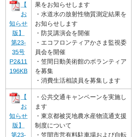
【
果をお知らせします
お
・水道水の放射性物質測定結果を
知らせ
お知らせします
版】
・防災講演会を開催
第23-
・エコフロンティアかさま監視委
35号
員会を開催
P2&11
・笠間日動美術館のボランティア
196KB
を募集
・消費生活相談員を募集します
【
・公共交通キャンペーンを実施し
お
ます
知らせ
・東京都被災地農水産物流通支援
版】
制度について
第23-
・笠間市営有料駐車場および自転