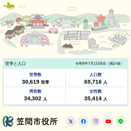
笠間市役所
X
Facebook
Instagram
Youtu
L