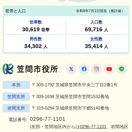
笠間市役所
X
Facebook
Instagram
Youtu
L
本所
〒309-1792 茨城県笠間市中央三丁目2番1号
笠間支所
〒309-1698 茨城県笠間市笠間1532番地
岩間支所
〒319-0294 茨城県笠間市下郷5140番地
0296-77-1101
電話番号:
(友部・笠間地区内からは
0296-77-1101
、岩間地区