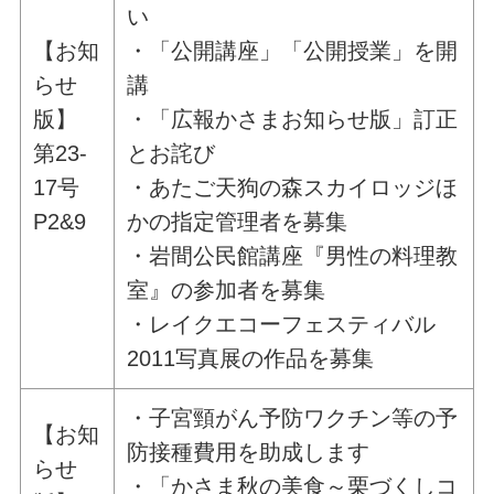
い
【お知
・「公開講座」「公開授業」を開
らせ
講
版】
・「広報かさまお知らせ版」訂正
第23-
とお詫び
17号
・あたご天狗の森スカイロッジほ
P2&9
かの指定管理者を募集
・岩間公民館講座『男性の料理教
室』の参加者を募集
・レイクエコーフェスティバル
2011写真展の作品を募集
・子宮頸がん予防ワクチン等の予
【お知
防接種費用を助成します
らせ
・「かさま秋の美食～栗づくしコ