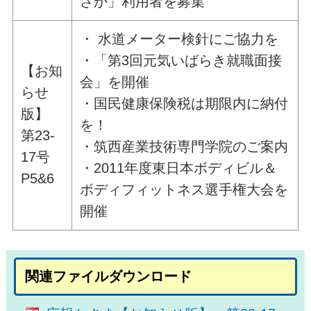
さか」利用者を募集
・ 水道メーター検針にご協力を
・「第3回元気いばらき就職面接
【お知
会」を開催
らせ
・国民健康保険税は期限内に納付
版】
を！
第23-
・筑西産業技術専門学院のご案内
17号
・2011年度東日本ボディビル＆
P5&6
ボディフィットネス選手権大会を
開催
関連ファイルダウンロード