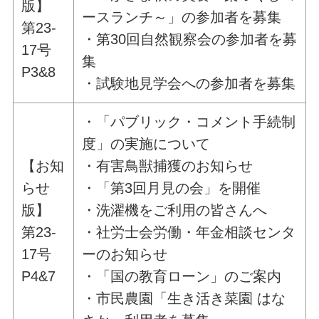
版】
ースランチ～」の参加者を募集
第23-
・第30回自然観察会の参加者を募
17号
集
P3&8
・試験地見学会への参加者を募集
・「パブリック・コメント手続制
度」の実施について
【お知
・有害鳥獣捕獲のお知らせ
らせ
・「第3回月見の会」を開催
版】
・洗濯機をご利用の皆さんへ
第23-
・社労士会労働・年金相談センタ
17号
ーのお知らせ
P4&7
・「国の教育ローン」のご案内
・市民農園「生き活き菜園 はな