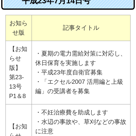
平成23年7月14日号
お知ら
記事タイトル
せ版
【お知
・夏期の電力需給対策に対応し、
らせ
休日保育を実施します
版】
・平成23年度自衛官募集
第23-
・「エクセル2007 活用編と上級
13号
編」の受講者を募集
P1＆8
・不妊治療費を助成します
・水辺の事故や、草刈などの事故
【お知
に注意
らせ