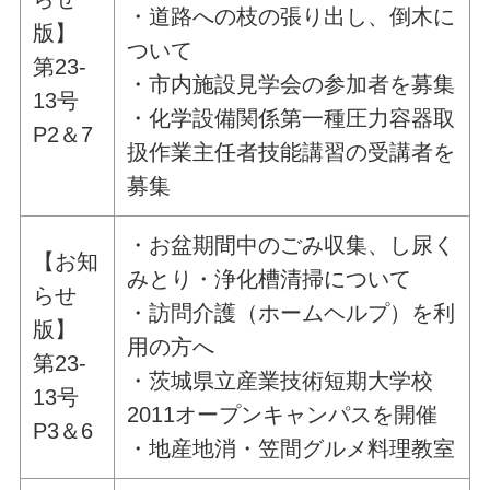
・道路への枝の張り出し、倒木に
版】
ついて
第23-
・市内施設見学会の参加者を募集
13号
・化学設備関係第一種圧力容器取
P2＆7
扱作業主任者技能講習の受講者を
募集
・お盆期間中のごみ収集、し尿く
【お知
みとり・浄化槽清掃について
らせ
・訪問介護（ホームヘルプ）を利
版】
用の方へ
第23-
・茨城県立産業技術短期大学校
13号
2011オープンキャンパスを開催
P3＆6
・地産地消・笠間グルメ料理教室