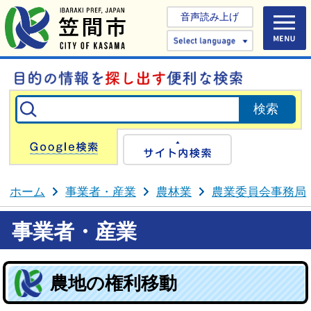
音声読み上げ
Select 
Google検索
サイト内検
ホーム
事業者・産業
農林業
農業委員会事務局
事業者・産業
農地の権利移動