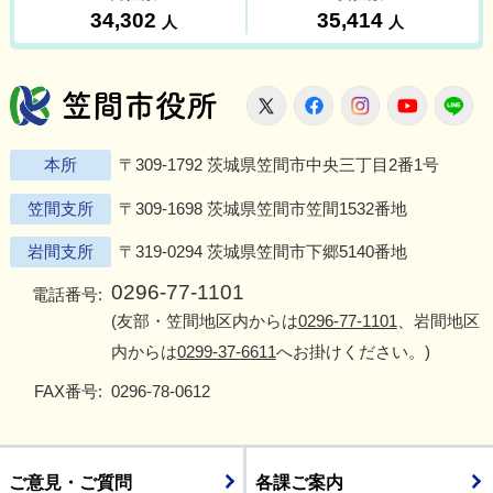
笠間市役所
X
Facebook
Instagram
Youtu
L
本所
〒309-1792 茨城県笠間市中央三丁目2番1号
笠間支所
〒309-1698 茨城県笠間市笠間1532番地
岩間支所
〒319-0294 茨城県笠間市下郷5140番地
0296-77-1101
電話番号:
(友部・笠間地区内からは
0296-77-1101
、岩間地区
内からは
0299-37-6611
へお掛けください。)
FAX番号:
0296-78-0612
ご意見・ご質問
各課ご案内