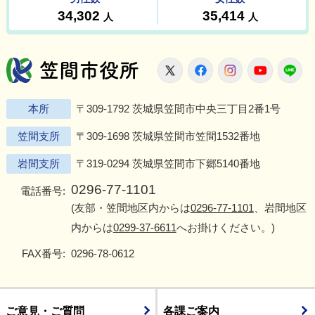
笠間市役所
X
Facebook
Instagram
Youtu
L
本所
〒309-1792 茨城県笠間市中央三丁目2番1号
笠間支所
〒309-1698 茨城県笠間市笠間1532番地
岩間支所
〒319-0294 茨城県笠間市下郷5140番地
0296-77-1101
電話番号:
(友部・笠間地区内からは
0296-77-1101
、岩間地区
内からは
0299-37-6611
へお掛けください。)
FAX番号:
0296-78-0612
ご意見・ご質問
各課ご案内