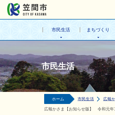
笠間市公式ホームページ
市民生活
まちづくり
市民生活
ホーム
市民生活
広報
広報かさま【お知らせ版】 令和元年1