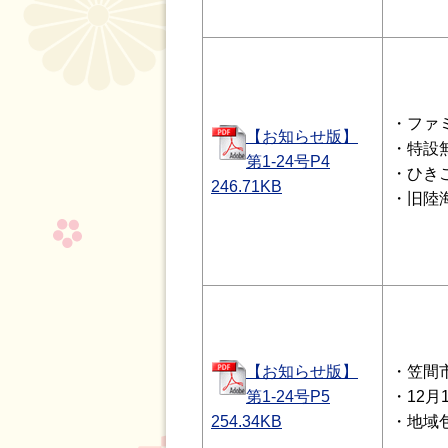
・ファ
【お知らせ版】
・特設
第1-24号P4
・ひき
246.71
KB
・旧陸
【お知らせ版】
・笠間
第1-24号P5
・12
254.34
KB
・地域