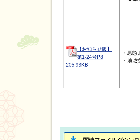
【お知らせ版】
・悪態
第1-24号P8
・地域
205.93
KB