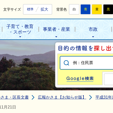
拡大
文字サイズ
背景色
標準
白
青
黄
黒
子育て・教育
事業者・産業
市政
・スポーツ
Go
かさま・区長文書
広報かさま【お知らせ版】
平成31
1月21日