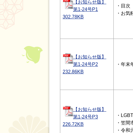
【お知らせ版】
・目次
第1-24号P1
・お気
302.78
KB
【お知らせ版】
第1-24号P2
・年末
232.86
KB
【お知らせ版】
・LG
第1-24号P3
・笠間
226.72
KB
・令和