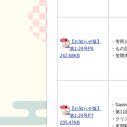
【お知らせ版】
・市民
第1-24号P6
・もの
242.68
KB
・笠間
・Savi
【お知らせ版】
・第1
第1-24号P7
・クリ
235.47
KB
・友部