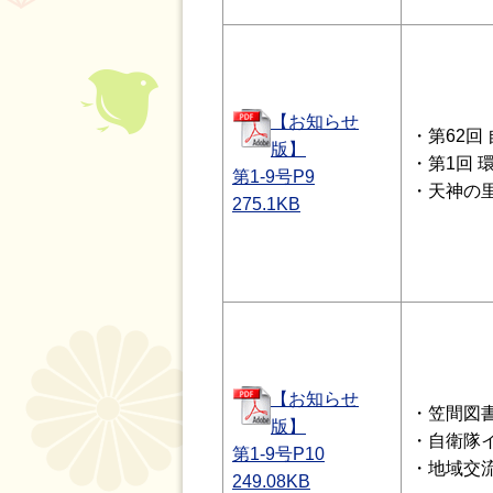
【お知らせ
・第62回
版】
・第1回 
第1-9号P9
・天神の
275.1
KB
【お知らせ
・笠間図
版】
・自衛隊イ
第1-9号P10
・地域交
249.08
KB