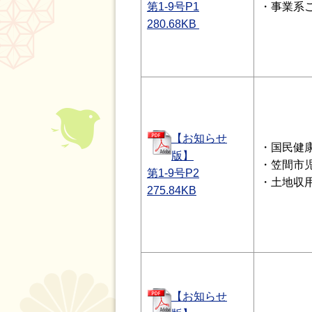
第1-9号P1
・事業系
280.68
KB
【お知らせ
・国民健
版】
・笠間市
第1-9号P2
・土地収用
275.84
KB
【お知らせ