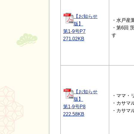
【お知らせ
・水戸産
版】
・第6回
第1-9号P7
す
271.02
KB
【お知らせ
・ママ・
版】
・カサマ
第1-9号P8
・カサマ
222.58
KB