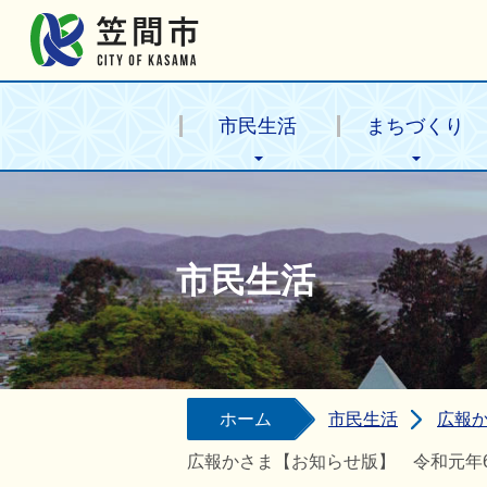
笠間市公式ホームページ
市民生活
まちづくり
市民生活
ホーム
市民生活
広報
広報かさま【お知らせ版】 令和元年6