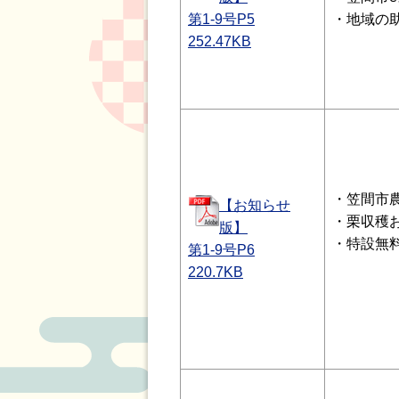
第1-9号P5
・地域の
252.47
KB
・笠間市
【お知らせ
・栗収穫
版】
・特設無
第1-9号P6
220.7
KB