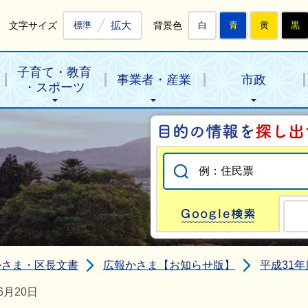
拡大
文字サイズ
背景色
標準
白
青
黄
黒
子育て・教育
事業者・産業
市政
・スポーツ
Go
かさま・区長文書
広報かさま【お知らせ版】
平成31
月20日