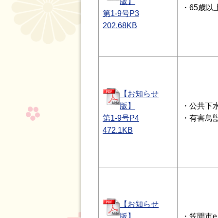
版】
・65歳
第1-9号P3
202.68
KB
【お知らせ
版】
・公共下
第1-9号P4
・有害鳥
472.1
KB
【お知らせ
版】
・笠間市