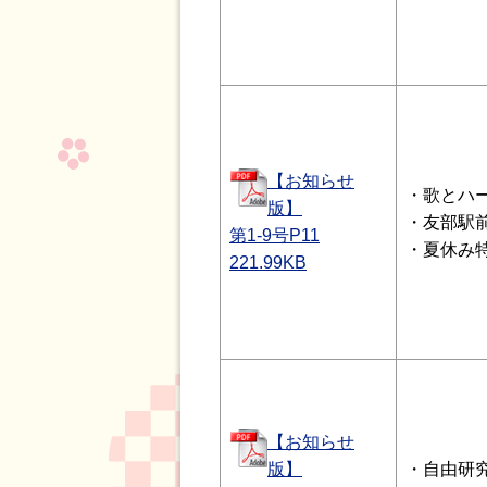
【お知らせ
・歌とハ
版】
・友部駅
第1-9号P11
・夏休み
221.99
KB
【お知らせ
版】
・自由研