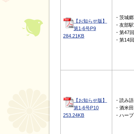
・茨城
【お知らせ版】
・友部駅
第1-6号P9
・第47
284.21
KB
・第14
【お知らせ版】
・読み語
第1-6号P10
・酒米田
253.24
KB
・ハープ