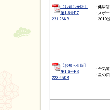
【お知らせ版】
・健康講
第1-6号P7
・スポー
231.26
KB
・201
【お知らせ版】
・合気道
第1-6号P8
・星の図
223.65
KB