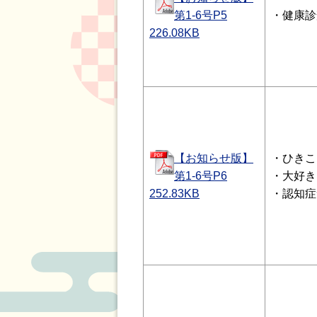
第1-6号P5
・健康診
226.08
KB
【お知らせ版】
・ひきこ
第1-6号P6
・大好き
252.83
KB
・認知症