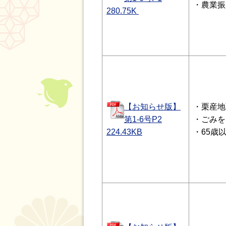
・農業振
280.75
K
【お知らせ版】
・栗産地
第1-6号P2
・ごみを
224.43
KB
・65歳