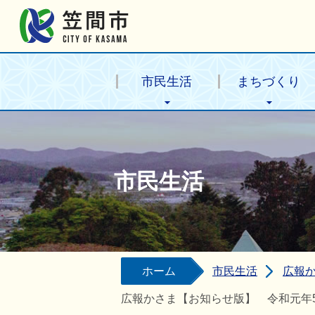
笠間市公式ホームページ
市民生活
まちづくり
市民生活
ホーム
市民生活
広報
広報かさま【お知らせ版】 令和元年5