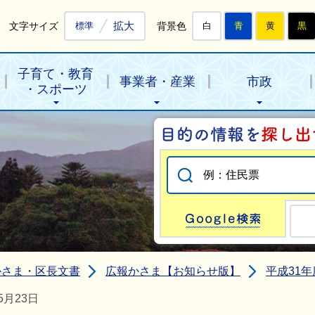
拡大
文字サイズ
背景色
標準
白
青
黄
黒
子育て・教育
事業者・産業
市政
・スポーツ
Go
かさま・区長文書
広報かさま【お知らせ版】
平成31
月23日