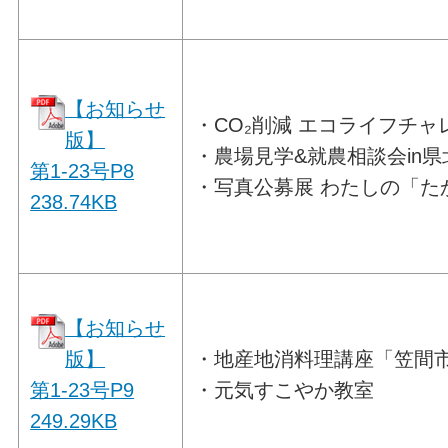
【お知らせ
・CO₂削減 エコライフチャレ
版】
・農場見学&就農相談会in県
第1-23号P8
・写真公募展 わたしの「た
238.74
KB
【お知らせ
版】
・地産地消料理講座「笠間
第1-23号P9
・元気すこやか教室
249.29
KB