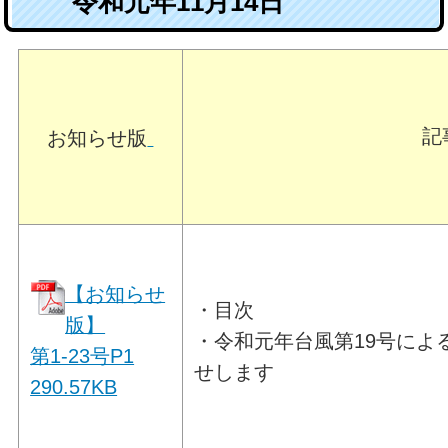
令和元年11月14日
記
お知らせ版
【お知らせ
・目次
版】
・令和元年台風第19号によ
第1-23号P1
せします
290.57
KB