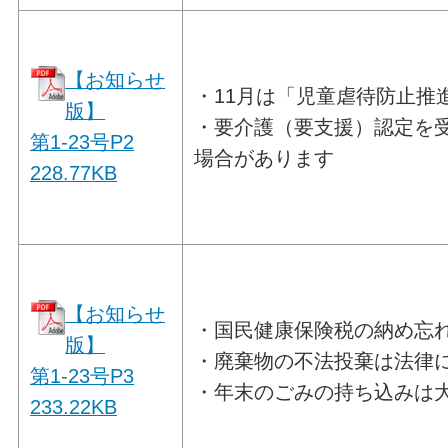
【お知らせ
・11月は「児童虐待防止推
版】
・要介護（要支援）認定を
第1-23号P2
場合があります
228.77
KB
【お知らせ
・国民健康保険税の納め忘
版】
・廃棄物の不法投棄は法律
第1-23号P3
・年末のごみの持ち込みは
233.22
KB