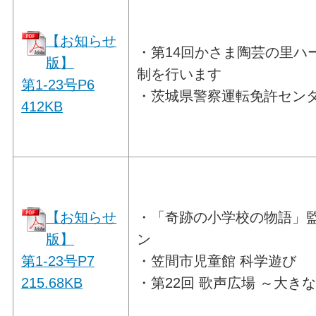
【お知らせ
・第14回かさま陶芸の里ハ
版】
制を行います
第1-23号P6
・茨城県警察運転免許セン
412
KB
【お知らせ
・「奇跡の小学校の物語」
版】
ン
第1-23号P7
・笠間市児童館 科学遊び
215.68
KB
・第22回 歌声広場 ～大