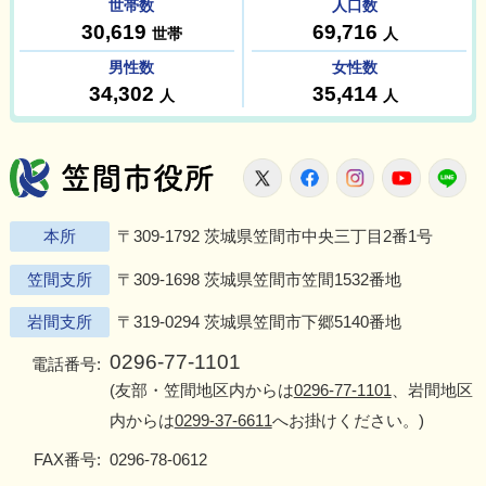
笠間市役所
X
Facebook
Instagram
Youtu
L
本所
〒309-1792 茨城県笠間市中央三丁目2番1号
笠間支所
〒309-1698 茨城県笠間市笠間1532番地
岩間支所
〒319-0294 茨城県笠間市下郷5140番地
0296-77-1101
電話番号:
(友部・笠間地区内からは
0296-77-1101
、岩間地区
内からは
0299-37-6611
へお掛けください。)
FAX番号:
0296-78-0612