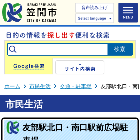
音声読み上げ
Select 
Google検索
サイト内検
ホーム
市民生活
交通・駐車場
友部駅北口・南
市民生活
友部駅北口・南口駅前広場駐