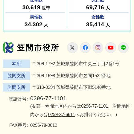
笠間市役所
X
Facebook
Instagram
Youtu
L
本所
〒309-1792 茨城県笠間市中央三丁目2番1号
笠間支所
〒309-1698 茨城県笠間市笠間1532番地
岩間支所
〒319-0294 茨城県笠間市下郷5140番地
0296-77-1101
電話番号:
(友部・笠間地区内からは
0296-77-1101
、岩間地区
内からは
0299-37-6611
へお掛けください。)
FAX番号:
0296-78-0612