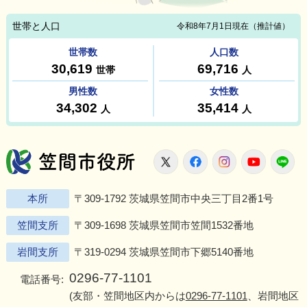
笠間市役所
X
Facebook
Instagram
Youtu
L
本所
〒309-1792 茨城県笠間市中央三丁目2番1号
笠間支所
〒309-1698 茨城県笠間市笠間1532番地
岩間支所
〒319-0294 茨城県笠間市下郷5140番地
0296-77-1101
電話番号:
(友部・笠間地区内からは
0296-77-1101
、岩間地区