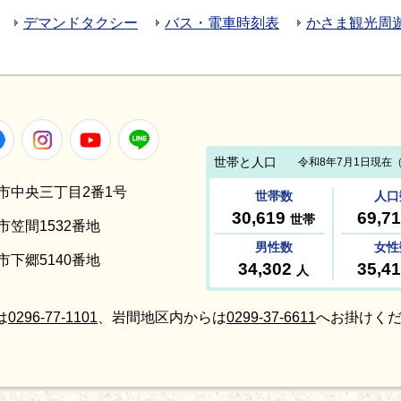
デマンドタクシー
バス・電車時刻表
かさま観光周
Facebook
Instagram
Youtube
LINE
笠間市中央三丁目2番1号
間市笠間1532番地
間市下郷5140番地
は
0296-77-1101
、岩間地区内からは
0299-37-6611
へお掛けくだ