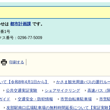
わせは
都市計画課
です。
2番1号
ス番号：0296-77-5009
印刷する
いて【令和8年4月1日から】
かさま観光周遊バスの運行ル
公共交通実証実験
シェアサイクリング
高速バス（
ガイド
交通安全・防犯情報
市営自転車駐車場
市営
友部駅南口広場駐車場の無料時間延長について【実証実験