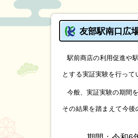
友部駅南口広
駅前商店の利用促進や
とする
実証実験を行って
今般、実証実験の期間
その結果を踏まえて今後
期間：令和6