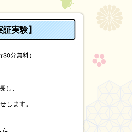
実証実験】
行30分無料）
長し、
せします。
から