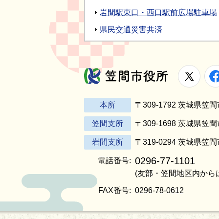
岩間駅東口・西口駅前広場駐車場
県民交通災害共済
X
笠間市役所
本所
〒309-1792 茨城県
笠間支所
〒309-1698 茨城県笠
岩間支所
〒319-0294 茨城県笠
0296-77-1101
電話番号:
(友部・笠間地区内から
FAX番号:
0296-78-0612