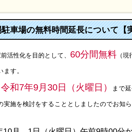
場駐車場の無料時間延長について【
60分間無料
駅前活性化を目的として、
（現
います。
令和7年9月30日（火曜日）
を
まで延
の実施を検討をすることと
しましたのでお知ら
年10月 1日（火曜日）午前9時00分