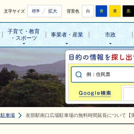
拡大
文字サイズ
背景色
標準
白
青
黄
黒
子育て・教育
事業者・産業
市政
・スポーツ
Go
・駐車場
友部駅南口広場駐車場の無料時間延長について【