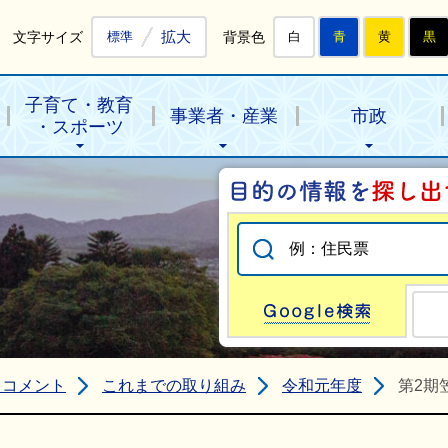
拡大
文字サイズ
背景色
標準
白
青
黄
黒
子育て・教育
事業者・産業
市政
・スポーツ
Go
クコメント
これまでの取り組み
令和元年度
第2期