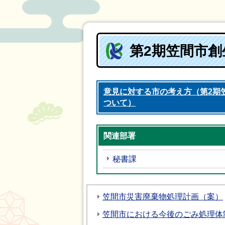
第2期笠間市
意見に対する市の考え方（第2期
ついて）
関連部署
秘書課
笠間市災害廃棄物処理計画（案）
笠間市における今後のごみ処理体