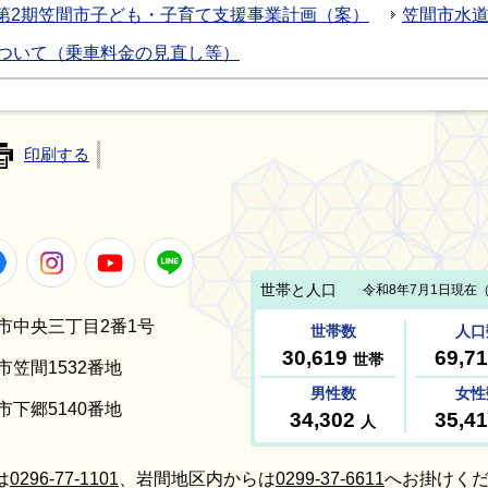
第2期笠間市子ども・子育て支援事業計画（案）
笠間市水
ついて（乗車料金の見直し等）
印刷する
Facebook
Instagram
Youtube
LINE
笠間市中央三丁目2番1号
間市笠間1532番地
間市下郷5140番地
は
0296-77-1101
、岩間地区内からは
0299-37-6611
へお掛けくだ