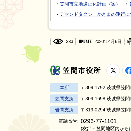
笠間市立地適正化計画（案）
デマンドタクシーかさまの運行に
333
2020年4月6日
X
笠間市役所
本所
〒309-1792 茨城県
笠間支所
〒309-1698 茨城県笠
岩間支所
〒319-0294 茨城県笠
0296-77-1101
電話番号:
(友部・笠間地区内から