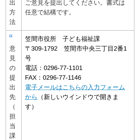
出
ご意見を提出してください。書式は
方
任意で結構です。
法
笠間市役所 子ども福祉課
意
〒309-1792 笠間市中央三丁目2番1
見
号
の
電話：0296-77-1101
提
FAX：0296-77-1146
出
電子メールはこちらの入力フォーム
先
から
（新しいウインドウで開きま
（
す）
担
当
課