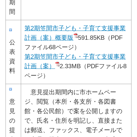
期
間
第2期笠間市子ども・子育て支援事業
計画（案）概要版
591.85KB
（PDF
公
ファイル68ページ）
表
第2期笠間市子ども・子育て支援事業
資
計画（案）
2.33MB（PDFファイル8
料
ページ）
意見提出期間内に市ホームペー
意
ジ、閲覧（本所・各支所・各図書
見
館・各公民館）で案を公開しますの
の
で、氏名・住所を明記し、直接また
提
は郵送、ファックス、電子メールで