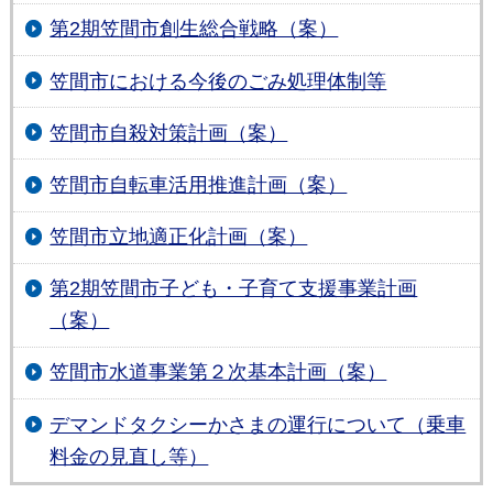
第2期笠間市創生総合戦略（案）
笠間市における今後のごみ処理体制等
笠間市自殺対策計画（案）
笠間市自転車活用推進計画（案）
笠間市立地適正化計画（案）
第2期笠間市子ども・子育て支援事業計画
（案）
笠間市水道事業第２次基本計画（案）
デマンドタクシーかさまの運行について（乗車
料金の見直し等）