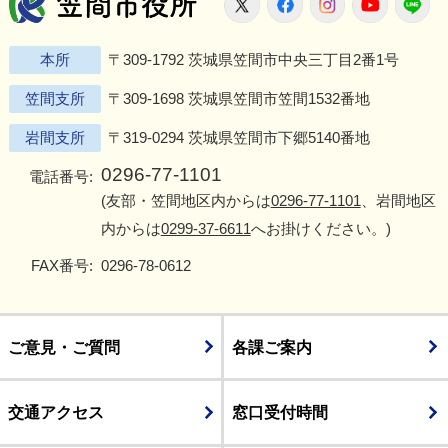
笠間市役所
X
Facebook
Instagram
Youtu
L
本所
〒309-1792 茨城県笠間市中央三丁目2番1号
笠間支所
〒309-1698 茨城県笠間市笠間1532番地
岩間支所
〒319-0294 茨城県笠間市下郷5140番地
0296-77-1101
電話番号:
(友部・笠間地区内からは
0296-77-1101
、岩間地区
内からは
0299-37-6611
へお掛けください。)
FAX番号:
0296-78-0612
ご意見・ご質問
各課ご案内
交通アクセス
窓口受付時間