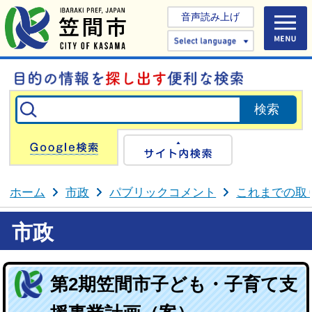
音声読み上げ
Select 
Google検索
サイト内検
ホーム
市政
パブリックコメント
これまでの取
市政
第2期笠間市子ども・子育て支