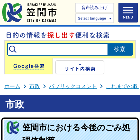
音声読み上げ
Select 
Google検索
サイト内検
ホーム
市政
パブリックコメント
これまでの取
市政
笠間市における今後のごみ処