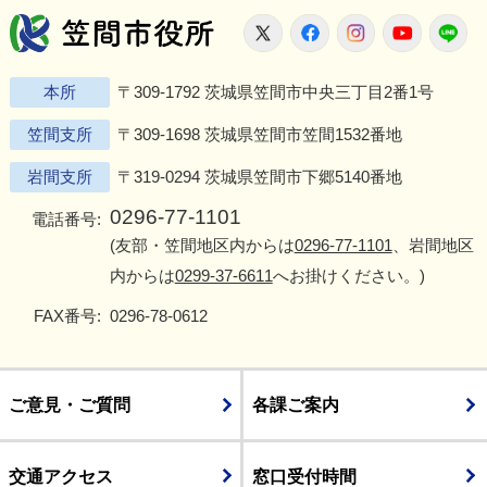
笠間市役所
X
Facebook
Instagram
Youtu
L
本所
〒309-1792 茨城県笠間市中央三丁目2番1号
笠間支所
〒309-1698 茨城県笠間市笠間1532番地
岩間支所
〒319-0294 茨城県笠間市下郷5140番地
0296-77-1101
電話番号:
(友部・笠間地区内からは
0296-77-1101
、岩間地区
内からは
0299-37-6611
へお掛けください。)
FAX番号:
0296-78-0612
ご意見・ご質問
各課ご案内
交通アクセス
窓口受付時間