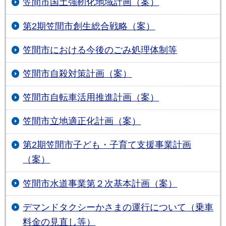
笠間市国土強靭化地域計画（案）
第2期笠間市創生総合戦略（案）
笠間市における今後のごみ処理体制等
笠間市自殺対策計画（案）
笠間市自転車活用推進計画（案）
笠間市立地適正化計画（案）
第2期笠間市子ども・子育て支援事業計画
（案）
笠間市水道事業第２次基本計画（案）
デマンドタクシーかさまの運行について（乗車
料金の見直し等）