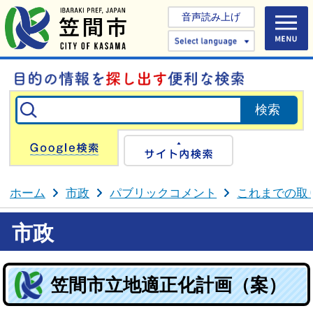
音声読み上げ
Select 
Google検索
サイト内検
ホーム
市政
パブリックコメント
これまでの取
市政
笠間市立地適正化計画（案）