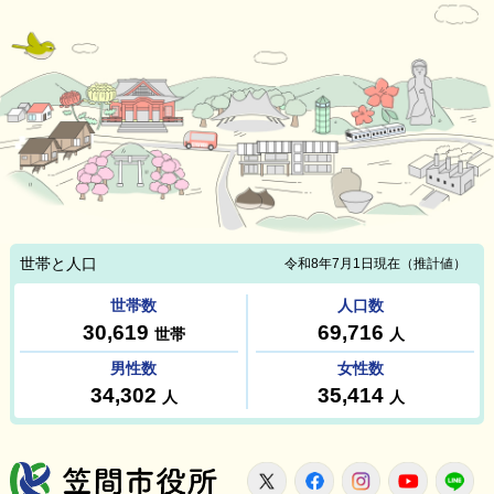
笠間市役所
X
Facebook
Instagram
Youtu
L