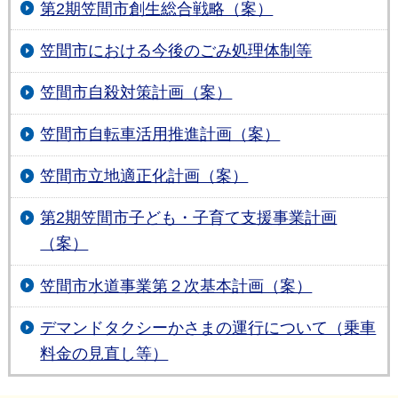
第2期笠間市創生総合戦略（案）
笠間市における今後のごみ処理体制等
笠間市自殺対策計画（案）
笠間市自転車活用推進計画（案）
笠間市立地適正化計画（案）
第2期笠間市子ども・子育て支援事業計画
（案）
笠間市水道事業第２次基本計画（案）
デマンドタクシーかさまの運行について（乗車
料金の見直し等）