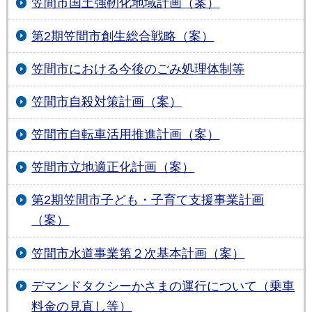
笠間市国土強靭化地域計画（案）
第2期笠間市創生総合戦略（案）
笠間市における今後のごみ処理体制等
笠間市自殺対策計画（案）
笠間市自転車活用推進計画（案）
笠間市立地適正化計画（案）
第2期笠間市子ども・子育て支援事業計画
（案）
笠間市水道事業第２次基本計画（案）
デマンドタクシーかさまの運行について（乗車
料金の見直し等）