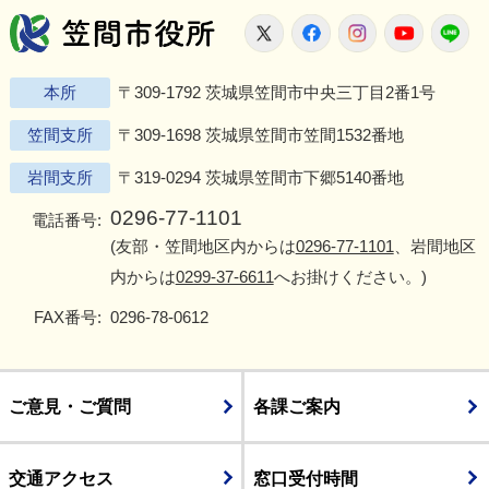
笠間市役所
X
Facebook
Instagram
Youtu
L
本所
〒309-1792 茨城県笠間市中央三丁目2番1号
笠間支所
〒309-1698 茨城県笠間市笠間1532番地
岩間支所
〒319-0294 茨城県笠間市下郷5140番地
0296-77-1101
電話番号:
(友部・笠間地区内からは
0296-77-1101
、岩間地区
内からは
0299-37-6611
へお掛けください。)
FAX番号:
0296-78-0612
ご意見・ご質問
各課ご案内
交通アクセス
窓口受付時間