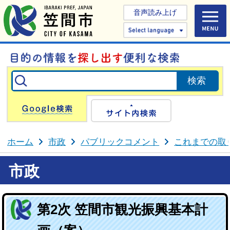
音声読み上げ
Select 
Google検索
サイト内検
ホーム
市政
パブリックコメント
これまでの取
市政
第2次 笠間市観光振興基本計