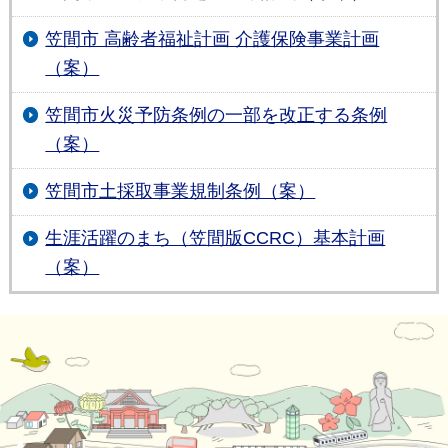
笠間市 高齢者福祉計画 介護保険事業計画
（案）
笠間市火災予防条例の一部を改正する条例
（案）
笠間市土採取事業規制条例（案）
生涯活躍のまち（笠間版CCRC）基本計画
（案）