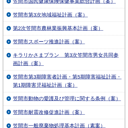
笠間市国民健康保険保健事業総合計画（案）
笠間市第3次地域福祉計画（案）
第2次笠間市農林業振興基本計画（案）
笠間市スポーツ推進計画（案）
キラリかさまプラン 第3次笠間市男女共同参
画計画（案）
笠間市第3期障害者計画・第5期障害福祉計画・
第1期障害児福祉計画（案）
笠間市動物の愛護及び管理に関する条例（案）
笠間市耐震改修促進計画（案）
笠間市一般廃棄物処理基本計画（素案）