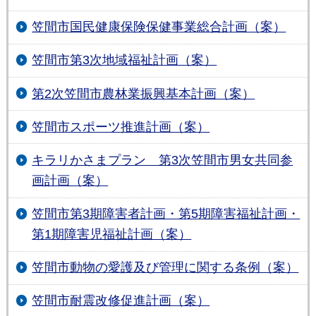
笠間市国民健康保険保健事業総合計画（案）
笠間市第3次地域福祉計画（案）
第2次笠間市農林業振興基本計画（案）
笠間市スポーツ推進計画（案）
キラリかさまプラン 第3次笠間市男女共同参
画計画（案）
笠間市第3期障害者計画・第5期障害福祉計画・
第1期障害児福祉計画（案）
笠間市動物の愛護及び管理に関する条例（案）
笠間市耐震改修促進計画（案）