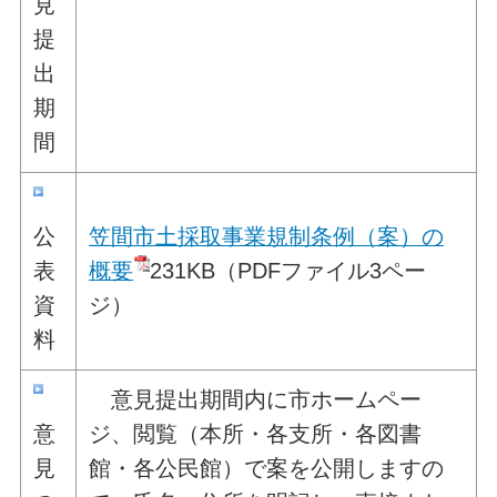
見
提
出
期
間
公
笠間市土採取事業規制条例（案）の
表
概要
231KB（PDFファイル3ペー
資
ジ）
料
意見提出期間内に市ホームペー
意
ジ、閲覧（本所・各支所・各図書
見
館・各公民館）で案を公開しますの