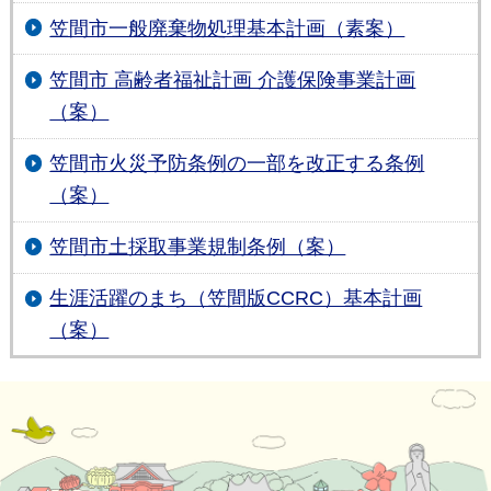
笠間市一般廃棄物処理基本計画（素案）
笠間市 高齢者福祉計画 介護保険事業計画
（案）
笠間市火災予防条例の一部を改正する条例
（案）
笠間市土採取事業規制条例（案）
生涯活躍のまち（笠間版CCRC）基本計画
（案）