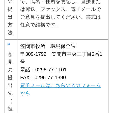
の
で、氏名・住所を明記し、直接また
提
は郵送、ファックス、電子メールで
出
ご意見を提出してください。書式は
方
任意で結構です。
法
笠間市役所 環境保全課
意
〒309-1792 笠間市中央三丁目2番1
見
号
の
電話：0296-77-1101
提
FAX：0296-77-1390
出
電子メールはこちらの入力フォーム
先
から
（
担